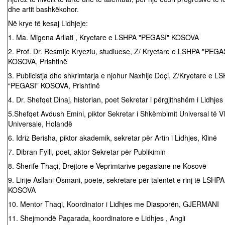
dhe artit bashkëkohor.
Në krye të kesaj Lidhjeje:
1. Ma. Migena Arllati , Kryetare e LSHPA "PEGASI" KOSOVA
2. Prof. Dr. Resmije Kryeziu, studiuese, Z/ Kryetare e LSHPA "PEGA
KOSOVA, Prishtinë
3. Publicistja dhe shkrimtarja e njohur Naxhije Doçi, Z/Kryetare e L
“PEGASI” KOSOVA, Prishtinë
4. Dr. Shefqet Dinaj, historian, poet Sekretar i përgjithshëm i Lidhjes
5.Shefqet Avdush Emini, piktor Sekretar i Shkëmbimit Universal të V
Universale, Holandë
6. Idriz Berisha, piktor akademik, sekretar për Artin i Lidhjes, Klinë
7. Dibran Fylli, poet, aktor Sekretar për Publikimin
8. Sherife Thaçi, Drejtore e Veprimtarive pegasiane ne Kosovë
9. Lirije Asllani Osmani, poete, sekretare për talentet e rinj të LSH
KOSOVA
10. Mentor Thaqi, Koordinator i Lidhjes me Diasporën, GJERMANI
11. Shejmondë Paçarada, koordinatore e Lidhjes , Angli