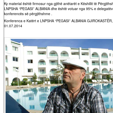
Ky material është firmosur nga gjithë anëtarët e Këshillit të Përgjith
LNPSHA “PEGASI” ALBANIA dhe është votuar nga 95% e delegatëv
konferencës së përgjithshme .
Konferenca e Katërt e LNPSHA “PEGASI” ALBANIA GJIROKASTËR,
01.07.2014