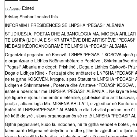
·
Edited
13 August
Kristaq Shabani posted this.
INFORMIM I PRESIDENCES SE LNPSHA "PEGASI” ALBANIA
STUDIUESJA, POETJA DHE ALBANOLOGIA MA. MIGENA ARLLATI
TE LSHPA (LIDHJA E SHKRIMTARËVE DHE ARTISTËVE "PEGASI"
NË BASHKËORGANOGRAMË TË LNPSHA "PEGASI” ALBANIA
Organizimi pegasian në Kosovë: LSHPA “PEGASI “ KOSOVA pjesë p
e organizuar e Lidhjes Ndërkombëtare e Poetëve , Shkrimtarëve dhe
"Pegasi" Albania me deget: Prishtinë , Dega e Lidhjes Gjakovë- Prizr
Dega e Lidhjes Klinë - Ferizaj si dhe anëtaret e LNPSHA "PEGASI"
në të gjithë KOSOVËN, krijojnë, sipas Statutit të LNPSHA “PEGASI”
Lidhjen e Shkrimtarëve , Poetëve dhe Artistëve "PEGASI" KOSOVA , 
është e ndërlidhur me LNPSHA "PEGASI” ALBANIA... Në krye të kësa
një figurë e njohur me emër e letërsisë, gjuhësisë dhe artit kosovar, 
poetja , albanologia Ma. MIGENA ARLLATI, e zgjedhur në Konferen
Katërt të LNPSHA"PEGASI" ALBANIA, e cila i zhvilloi punimet me 01
në këtë detyrë , sipas organogramës së re të LNPSHA "PEGASI" AL
Gjithë pegasianët, kudo ku ndodhen, në të gjitha vendet e botës , e 
talentuarën Migena në detyrën e re dhe gjithe te zgjedhurit e tjere ne
njerez te nivelit te larte dhe te talentuar, për një ecuri progresive të l