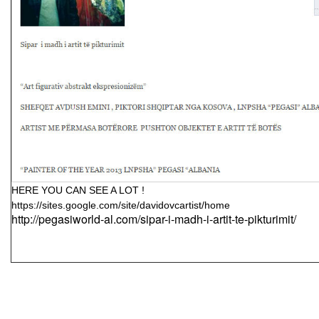
HERE YOU CAN SEE A LOT !
https://sites.google.com/site/davidovcartist/home
http://pegasiworld-al.com/sipar-i-madh-i-artit-te-pikturimit/