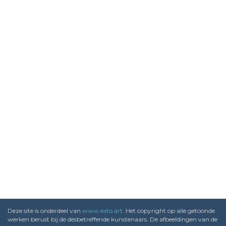
Deze site is onderdeel van
www.exto.art
. Het copyright op alle getoonde
werken berust bij de desbetreffende kunstenaars. De afbeeldingen van de