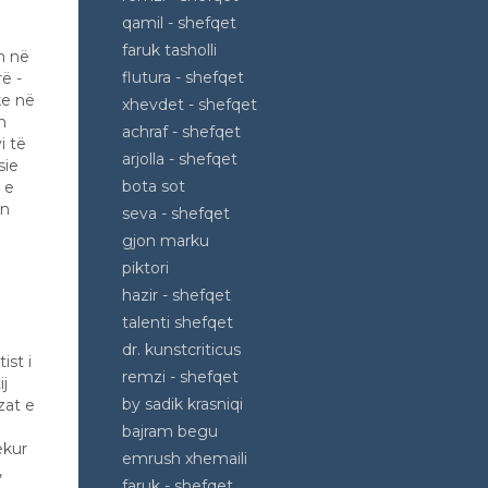
qamil - shefqet
faruk tasholli
in në
flutura - shefqet
ë -
ke në
xhevdet - shefqet
n
achraf - shefqet
i të
arjolla - shefqet
sie
bota sot
 e
ën
seva - shefqet
gjon marku
piktori
hazir - shefqet
talenti shefqet
dr. kunstcriticus
ist i
remzi - shefqet
ij
by sadik krasniqi
zat e
bajram begu
ekur
emrush xhemaili
,
faruk - shefqet