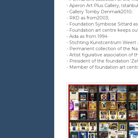
- Aperon Art Plus Gallery, Istanbu
- Gallery Tornby Denmark2010;
- RKD as from2003;
- Foundation Symbiose Sittard a
- Foundation art centre keeps ou
- Aida as from 1994
- Stichting Kunstcentrum Weert 
- Permanent collection of the Nati
- Artist figurative association of
- President of the foundation ‘Ze
- Member of foundation art centre