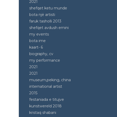
2021
shefqet ketu munde
bota një artisti
faruk tasholli 2013
shefqet avdush emini
my events
bota ime
kaart- 6
biography, cv
my performance
2021
2021
museum,peking, china
international artist
2015
festaniada e titujve
kunstwereld 2018
kristaq shabani