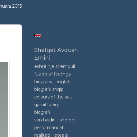
muara 2013
Shefqet Avdush
Emini
është një shembull
fusion of feelings
biograhy- english
biografi: shqip
colours of the sou
qamil foniqi
biografi
van hajdin - shefqet
performancat
realiteti i jetes si