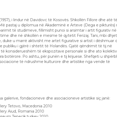
57), i lindur në Davidovc të Kosovës. Shkollën Fillore dhe atë t
Më pastaj u diplomua në Akademinë e Arteve (Dega e pikturës)
rimit të studimeve, fillimisht punoi si arsimtar i artit figurativ në
ime dhe në shkollën e mesme të qytetit Ferizaj. Tani, mbi dhje
 duke u marrë aktivisht me artet figurative si artist i dëshmuar d
 publiku i gjërë i shtetit të Holandës. Gjatë qëndrimit të tij në
ër të konsiderueshëm të ekspozitave personale si dhe ato kolekti
a botërore. Po ashtu, për punën e tij krijuese. Shefqeti u shpërb
ciacione të ndrushme kulturore dhe artistike nga vende të
a galerive, fondacioneve dhe asociacioneve artistike siç janë:
llery Tetovo, Macedonia 2010
llery Aiud, Romania 2010
useum Tepecik,turkey 2010