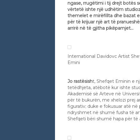
ngase, rrugëtimi i tij drejt botës s
vërtetë ishte një udhëtim studioz,
themelet e mirëfillta dhe bazat 
për të krijuar një art të pranues
arrirë në të gjitha pikëpamjet…
International Davidovc Artist Sh
Emini
Jo rastësish
t, Shefqet Eminin e n
tetëdhjeta, atëbotë kur ishte stu
Akademisë së Arteve në Universite
për të bukurën, me xhelozi prej art
figurativ; duke e fokusuar atë në 
ndryshmet në shumë fusha të arteve
Shefqeti bëri shumë hapa për të a