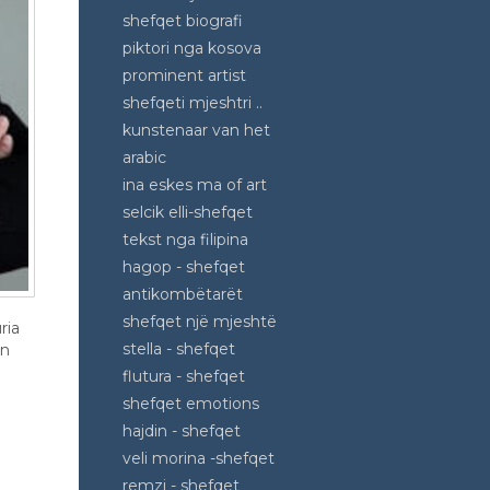
shefqet biografi
piktori nga kosova
prominent artist
shefqeti mjeshtri ..
kunstenaar van het
arabic
ina eskes ma of art
selcik elli-shefqet
tekst nga filipina
hagop - shefqet
antikombëtarët
shefqet një mjeshtë
ria
stella - shefqet
in
flutura - shefqet
shefqet emotions
hajdin - shefqet
veli morina -shefqet
remzi - shefqet