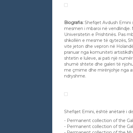
Biografia:
Shefqet Avdush Emini (19
mesmen i mbaroi në vendlindje. 
Universitetin e Prishtinës. Pas mba
shkollën e mesme të qytezës, Sht
vite jeton dhe vepron në Holandë,
pranuar nga komuniteti artistikdhe
shtetin e luleve, ai pati një num
shumë shtete dhe galeri të njohur
me çmime dhe mirënjohje nga aso
ndryshme.
Shefqet Emini, është anëtarë i dis
- Permanent collection of the Ga
- Permanent collection of the Ga
- Permanent collection of the M