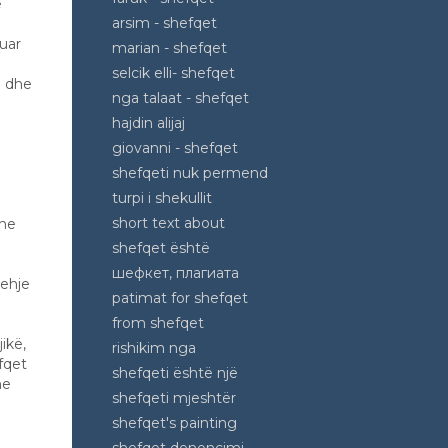
e
arsim - shefqet
luar
marian - shefqet
selcik elli- shefqet
i dhe
nga talaat - shefqet
hajdin alijaj
giovanni - shefqet
shefqeti nuk permend
turpi i shekullit
short text about
dhe
shefqet është
шефкет, плагиата
rehje
patimat for shefqet
from shefqet
jikë,
rishikim nga
fqet
shefqeti është një
he
shefqeti mjeshtër
shefqet's painting