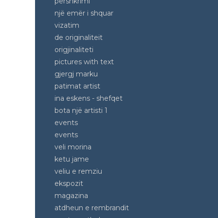
pershkrimi
një emër i shquar
vizatim
de originaliteit
origjinaliteti
pictures with text
gjergj marku
patimat artist
ina eskens - shefqet
bota një artisti 1
events
events
veli morina
ketu jame
veliu e remziu
ekspozit
magazina
atdheun e rembrandit