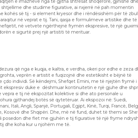
aqitjen e imazheve nga të gjitha shtresat shoqërore, gjinishë dh
htjellime dhe studime figurative, ai nxjerrë në pah momentin
dhe kohës së tij - si element kryesor dhe i rëndësishëm për të zbu
paraqitur në veprat e tij. Tani, qasja e formulimeve artistike dhe të
Shefqetit, në vetvete ngërthejnë frymën ekspresive, të një guxim
rën e sigurtë prej një artistiti të merituar.
dezura që nga e kuqja, e kaltra, e verdha, okeri por edhe e zeza 
rohta, veprën e artistit e fuqizojnë dhe estetikisht e bëjnë të
çdo individi. Së këndejmi, Shefqet Emini, me të njejtën frymë i
it ekspresiv duke e dëshmuar kontinuitetin e një gjuhe dhe shp
e vepra e tij në ekspozitat kolektive si dhe ato personale u
hura gjithandej botës së qytetëruar. Ai ekspozoi në: Suedi,
i, Itali, Angli, Spanjë, Portugali, Egjipt, Kinë, Turqi, Francë, Belg
e, Kosovë dhe Shqipëri. Dhe, më në fund, duhet të themi se She
ili posedon dhe flet me gjuhën e tij figurative të një fryme ndrys
 tij dhe koha kur u njohëm me të.