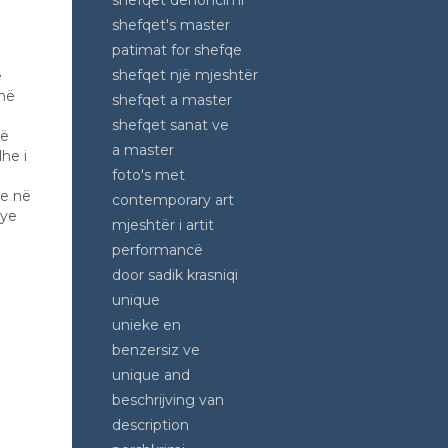
shefqet denoncimi
shefqet's master
patimat for shefqe
shefqet një mjeshtër
ë
 në
shefqet a master
shefqet sanat ve
të
a master
he i
foto's met
ve në
contemporary art
lye
mjeshtër i artit
performancë
door sadik krasniqi
unique
unieke en
benzersiz ve
unique and
beschrijving van
description