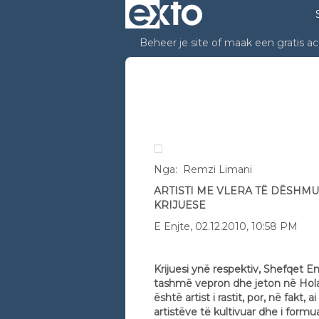
Beheer je site
of
maak een gratis a
REMZI LIMANI: Arti
Nga: Remzi Limani
ARTISTI ME VLERA TË DËSHM
KRIJUESE
E Enjte, 02.12.2010, 10:58 PM
Krijuesi ynë respektiv, Shefqet Emin
tashmë vepron dhe jeton në Hol
është artist i rastit, por, në fakt, a
artistëve të kultivuar dhe i formua