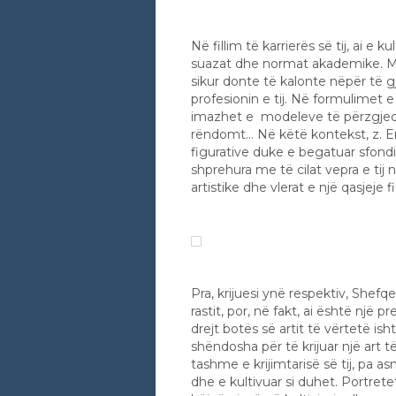
Në fillim të karrierës së tij, ai e k
suazat dhe normat akademike. Mirë
sikur donte të kalonte nëpër të gj
profesionin e tij. Në formulimet e
imazhet e modeleve të përzgjedhu
rëndomt… Në këtë kontekst, z. Emi
figurative duke e begatuar sfond
shprehura me të cilat vepra e t
artistike dhe vlerat e një qasjeje
Pra, krijuesi ynë respektiv, Shefq
rastit, por, në fakt, ai është një p
drejt botës së artit të vërtetë is
shëndosha për të krijuar një art 
tashme e krijimtarisë së tij, pa a
dhe e kultivuar si duhet. Portretet