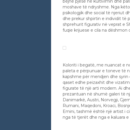
bëjnë pjesë në kultivimin dhe par
moshave të ndryshme. Nga këto s
psikologjik dhe social të njeriut 
dhe prekur shpirtin e individit të 
shprehurit figurativ në veprat e 
fuqie krijuese e cila na dëshmon do
Koloriti i begatë, me nuancat e n
paleta e përpunuar e toneve të ng
kapshme për mendjen dhe syrin e 
qaset edhe peizaxhit dhe vizatim
figurate të një arti modern. Ai dh
prezantuan në shumë galeri të njo
Danimarkë, Austri, Norvegji, Gjerman
Rumani, Maqedoni, Kroaci, Bosnj
Emini, tashmë është një artist i c
nga të tjerët dhe nga e kaluara e