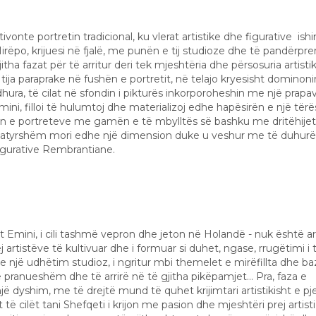
ultivonte portretin tradicional, ku vlerat artistike dhe figurative ish
po, krijuesi në fjalë, me punën e tij studioze dhe të pandërprer
itha fazat për të arritur deri tek mjeshtëria dhe përsosuria artisti
 tija paraprake në fushën e portretit, në telajo kryesisht dominoni
ra, të cilat në sfondin i pikturës inkorporoheshin me një prapav
ni, filloi të hulumtoj dhe materializoj edhe hapësirën e një tërë
in e portreteve me gamën e të mbylltës së bashku me dritëhijet
ij natyrshëm mori edhe një dimension duke u veshur me të duhur
 figurative Rembrantiane.
et Emini, i cili tashmë vepron dhe jeton në Holandë - nuk është art
rej artistëve të kultivuar dhe i formuar si duhet, ngase, rrugëtimi i t
hte një udhëtim studioz, i ngritur mbi themelet e mirëfillta dhe ba
të pranueshëm dhe të arrirë në të gjitha pikëpamjet… Pra, faza e
snjë dyshim, me të drejtë mund të quhet krijimtari artistikisht e pj
 të cilët tani Shefqeti i krijon me pasion dhe mjeshtëri prej artisti