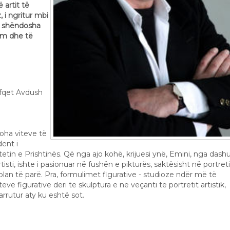
ë artit të
 i ngritur mbi
e shëndosha
hëm dhe të
efqet Avdush
joha viteve të
dent i
tin e Prishtinës. Që nga ajo kohë, krijuesi ynë, Emini, nga dashu
isti, ishte i pasionuar në fushën e pikturës, saktësisht në portret
plan të parë. Pra, formulimet figurative - studioze ndër më të
 figurative deri te skulptura e në veçanti të portretit artistik,
rrutur aty ku eshtë sot.