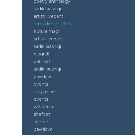
poetry anthology
sadik krasniqi
artisti i veqant
remzi limani: 2013
flutura maçi
artisti i veqant
sadik krasniqi
biografi
patimat
sadik krasniqi
davidovc
events
magazine
events
wikipedia
shefqet
shefqet
davidovc