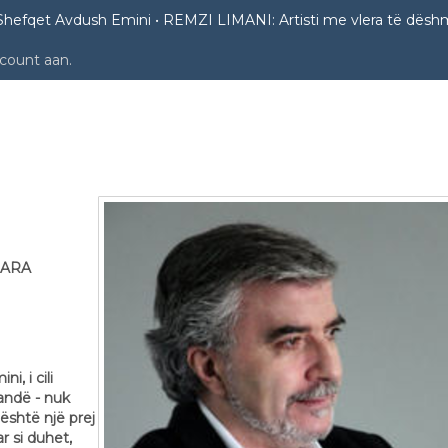
Shefqet Avdush Emini
REMZI LIMANI: Artisti me vlera të dësh
ccount aan
.
sti me vlera të dëshmuara 2013
UARA
i, i cili
andë - nuk
i është një prej
r si duhet,