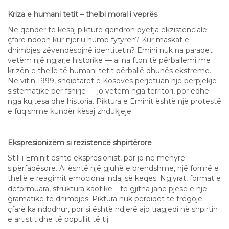
Kriza e humani tetit – thelbi moral i veprës
Në qendër të kësaj pikture qëndron pyetja ekzistenciale:
çfarë ndodh kur njeriu humb fytyrën? Kur maskat e
dhimbjes zëvendësojnë identitetin? Emini nuk na paraqet
vetëm një ngjarje historike — ai na fton të përballemi me
krizën e thellë të humani tetit përballë dhunës ekstreme.
Në vitin 1999, shqiptarët e Kosovës përjetuan një përpjekje
sistematike për fshirje — jo vetëm nga territori, por edhe
nga kujtesa dhe historia. Piktura e Eminit është një protestë
e fuqishme kundër kësaj zhdukjeje.
Ekspresionizëm si rezistencë shpirtërore
Stili i Eminit është ekspresionist, por jo në mënyrë
sipërfaqësore. Ai është një gjuhë e brendshme, një formë e
thellë e reagimit emocional ndaj së keqes. Ngjyrat, format e
deformuara, struktura kaotike – të gjitha janë pjesë e një
gramatike të dhimbjes. Piktura nuk përpiqet të tregojë
çfarë ka ndodhur, por si është ndjerë ajo tragjedi në shpirtin
e artistit dhe të popullit të tij.