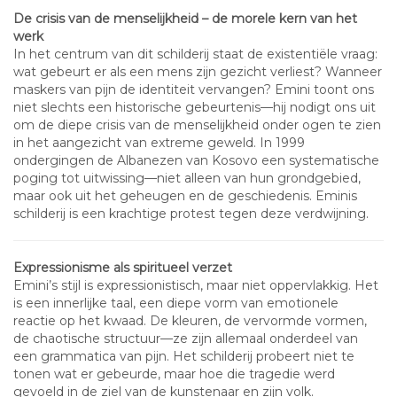
De crisis van de menselijkheid – de morele kern van het
werk
In het centrum van dit schilderij staat de existentiële vraag:
wat gebeurt er als een mens zijn gezicht verliest? Wanneer
maskers van pijn de identiteit vervangen? Emini toont ons
niet slechts een historische gebeurtenis—hij nodigt ons uit
om de diepe crisis van de menselijkheid onder ogen te zien
in het aangezicht van extreme geweld. In 1999
ondergingen de Albanezen van Kosovo een systematische
poging tot uitwissing—niet alleen van hun grondgebied,
maar ook uit het geheugen en de geschiedenis. Eminis
schilderij is een krachtige protest tegen deze verdwijning.
Expressionisme als spiritueel verzet
Emini’s stijl is expressionistisch, maar niet oppervlakkig. Het
is een innerlijke taal, een diepe vorm van emotionele
reactie op het kwaad. De kleuren, de vervormde vormen,
de chaotische structuur—ze zijn allemaal onderdeel van
een grammatica van pijn. Het schilderij probeert niet te
tonen wat er gebeurde, maar hoe die tragedie werd
gevoeld in de ziel van de kunstenaar en zijn volk.