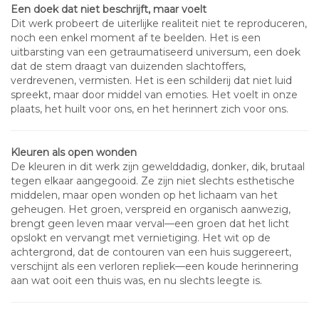
Een doek dat niet beschrijft, maar voelt
Dit werk probeert de uiterlijke realiteit niet te reproduceren,
noch een enkel moment af te beelden. Het is een
uitbarsting van een getraumatiseerd universum, een doek
dat de stem draagt van duizenden slachtoffers,
verdrevenen, vermisten. Het is een schilderij dat niet luid
spreekt, maar door middel van emoties. Het voelt in onze
plaats, het huilt voor ons, en het herinnert zich voor ons.
Kleuren als open wonden
De kleuren in dit werk zijn gewelddadig, donker, dik, brutaal
tegen elkaar aangegooid. Ze zijn niet slechts esthetische
middelen, maar open wonden op het lichaam van het
geheugen. Het groen, verspreid en organisch aanwezig,
brengt geen leven maar verval—een groen dat het licht
opslokt en vervangt met vernietiging. Het wit op de
achtergrond, dat de contouren van een huis suggereert,
verschijnt als een verloren repliek—een koude herinnering
aan wat ooit een thuis was, en nu slechts leegte is.