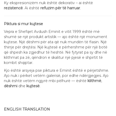
Ky ekspresionizëm nuk është dekorativ – ai është
rezistencë
. Ai është
refuzim për të harruar
.
Piktura si mur kujtese
Vepra e Shefqet Avdush Eminit e vitit 1999 është më
shumë se një produkt artistik — ajo është një monument
kujtese. Një dëshmi për ata që nuk mundën të flasin. Një
thirrje për drejtësi. Një kujtesë e përhershme për një botë
që shpesh ka zgjedhur të heshtë. Në fytyrat pa sy dhe në
klithmat pa zë, qëndron e skalitur një pjesë e shpirtit të
kombit shqiptar.
Kjo është arsyeja pse piktura e Eminit është e përjetshme.
Ajo nuk i përket vetëm galerisë, por edhe ndërgjegjes. Ajo
nuk është vetëm ngjyrë mbi pëlhurë — është
klithmë
,
dëshmi
dhe
kujtesë
.
ENGLISH TRANSLATION