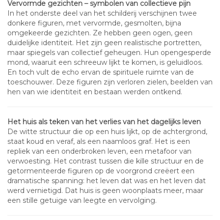
Vervormde gezichten – symbolen van collectieve pijn
In het onderste deel van het schilderij verschijnen twee
donkere figuren, met vervormde, gesmolten, bijna
omgekeerde gezichten. Ze hebben geen ogen, geen
duidelijke identiteit. Het zijn geen realistische portretten,
maar spiegels van collectief geheugen. Hun opengesperde
mond, waaruit een schreeuw lijkt te komen, is geluidloos.
En toch vult de echo ervan de spirituele ruimte van de
toeschouwer. Deze figuren zijn verloren zielen, beelden van
hen van wie identiteit en bestaan werden ontkend.
Het huis als teken van het verlies van het dagelijks leven
De witte structuur die op een huis lijkt, op de achtergrond,
staat koud en veraf, als een naamloos graf. Het is een
repliek van een onderbroken leven, een metafoor van
verwoesting. Het contrast tussen die kille structuur en de
getormenteerde figuren op de voorgrond creëert een
dramatische spanning: het leven dat was en het leven dat
werd vernietigd. Dat huis is geen woonplaats meer, maar
een stille getuige van leegte en vervolging.