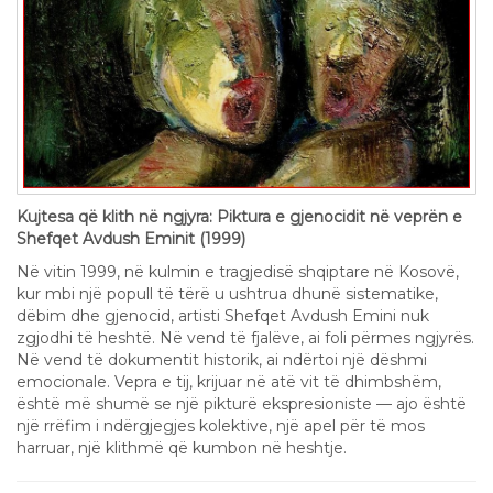
Kujtesa që klith në ngjyra: Piktura e gjenocidit në veprën e
Shefqet Avdush Eminit (1999)
Në vitin 1999, në kulmin e tragjedisë shqiptare në Kosovë,
kur mbi një popull të tërë u ushtrua dhunë sistematike,
dëbim dhe gjenocid, artisti Shefqet Avdush Emini nuk
zgjodhi të heshtë. Në vend të fjalëve, ai foli përmes ngjyrës.
Në vend të dokumentit historik, ai ndërtoi një dëshmi
emocionale. Vepra e tij, krijuar në atë vit të dhimbshëm,
është më shumë se një pikturë ekspresioniste — ajo është
një rrëfim i ndërgjegjes kolektive, një apel për të mos
harruar, një klithmë që kumbon në heshtje.