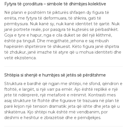
Fytyra të çoroditura – simbole të dhimbjes kolektive
Në planin e poshtëm të pikturës shfaqen dy figura të
errëta, me fytyra të deformuara, të shkrira, gati të
përmbysura. Nuk kanë sy, nuk kanë identitet të qartë. Nuk
janë portrete reale, por pasqyra të kujtesës së përbashkët.
Goja e tyre e hapur, nga e cila duket se del një klithmë,
është pa tingull. Dhe megjithatë, jehona e saj mbush
hapësirën shpirtërore të shikuesit. Këto figura janë shpirtra
të zhdukur, janë imazhe të atyre që u mohua identiteti dhe
vetë ekzistenca.
Shtëpia si shenjë e humbjes së jetës së përditshme
Struktura e bardhë që ngjan me shtëpi, në sfond, qëndron e
ftohtë, e largët, si një varr pa emër. Ajo është replikë e një
jete të ndërprerë, një metaforë e rrënimit. Kontrasti mes
asaj strukture të ftohtë dhe figurave të trazuara në plan të
parë krijon një tension dramatik: jeta që ishte dhe jeta që u
shkatërrua. Kjo shtëpi nuk është më vendbanim, por
dëshmi e heshtur e zbrazëtisë dhe e përndjekjes.