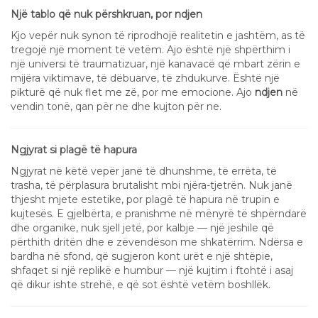
Një tablo që nuk përshkruan, por ndjen
Kjo vepër nuk synon të riprodhojë realitetin e jashtëm, as të
tregojë një moment të vetëm. Ajo është një shpërthim i
një universi të traumatizuar, një kanavacë që mbart zërin e
mijëra viktimave, të dëbuarve, të zhdukurve. Është një
pikturë që nuk flet me zë, por me emocione. Ajo
ndjen
në
vendin tonë, qan për ne dhe kujton për ne.
Ngjyrat si plagë të hapura
Ngjyrat në këtë vepër janë të dhunshme, të errëta, të
trasha, të përplasura brutalisht mbi njëra-tjetrën. Nuk janë
thjesht mjete estetike, por plagë të hapura në trupin e
kujtesës. E gjelbërta, e pranishme në mënyrë të shpërndarë
dhe organike, nuk sjell jetë, por kalbje — një jeshile që
përthith dritën dhe e zëvendëson me shkatërrim. Ndërsa e
bardha në sfond, që sugjeron kont urët e një shtëpie,
shfaqet si një replikë e humbur — një kujtim i ftohtë i asaj
që dikur ishte strehë, e që sot është vetëm boshllëk.