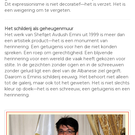
Dit expressionisme is niet decoratief—het is verzet. Het is
een weigering om te vergeten.
Het schilderij als geheugenmuur
Het werk van Shefqet Avdush Emini uit 1999 is meer dan
een artistiek product—het is een monument van
herinnering. Een getuigenis voor hen die niet konden
spreken. Een roep om gerechtigheid. Een blijvende
herinnering voor een wereld die vaak heeft gekozen voor
stilte. In de gezichten zonder ogen en in de schreeuwen
zonder geluid ligt een deel van de Albanese ziel gegrift.
Daarom is Eminis schilderij eeuwig. Het behoort niet alleen
tot de galerij, maar ook tot het geweten. Het is niet slechts
kleur op doek—het is een schreeuw, een getuigenis en een
herinnering.