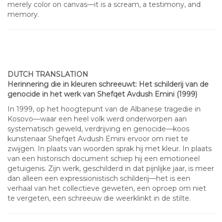
merely color on canvas—it is a scream, a testimony, and
memory.
DUTCH TRANSLATION
Herinnering die in kleuren schreeuwt: Het schilderij van de
genocide in het werk van Shefqet Avdush Emini (1999)
In 1999, op het hoogtepunt van de Albanese tragedie in
Kosovo—waar een heel volk werd onderworpen aan
systematisch geweld, verdrijving en genocide—koos
kunstenaar Shefqet Avdush Emini ervoor om niet te
zwijgen. In plaats van woorden sprak hij met kleur. In plaats
van een historisch document schiep hij een emotioneel
getuigenis. Zijn werk, geschilderd in dat pijnlijke jaar, is meer
dan alleen een expressionistisch schilderij—het is een
verhaal van het collectieve geweten, een oproep om niet
te vergeten, een schreeuw die weerklinkt in de stilte.