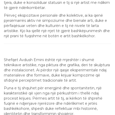
tjera, duke e konsoliduar statusin e tij si një artist me ndikim
të gjerë ndërkombëtar.
Përveç ekspozitave personale dhe kolektive, ai ka qenë
pjesëmarrës aktiv në simpoziume dhe bienale arti, duke e
përfaqësuar veten dhe kulturën e tij në nivele të larta
artistike. Kjo ka sjellë një rrjet të gjerë bashkëpunimesh dhe
një prani të fuqishme në botën e artit bashkëkohor.
Teknika dhe Procesi Krijues
Shefqet Avdush Emini është një mjeshtër i shumë
teknikave artistike, nga piktura dhe grafika, deri te skulptura
dhe instalacionet. Ai përdor një qasje eksperimentale ndaj
materialeve dhe formave, duke krijuar kompozime që
sfidojnë perceptimet tradicionale të artit.
Puna e tij shquhet për energjinë dhe spontanitetin, një
karakteristikë që vjen nga një përkushtim i thellë ndaj
procesit krijues. Përmes artit të tij, ai kërkon të shprehë
fuqinë e ndjenjave njerëzore dhe ndërlikimet e jetës
bashkëkohore, shpesh duke reflektuar mbi historinë,
identitetin dhe transformimin shoqëror.