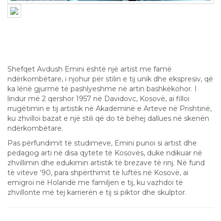
Shefqet Avdush Emini – Një Mjeshtër i
Artit Bashkëkohor Ndërkombëtar
Shefqet Avdush Emini është një artist me famë
ndërkombëtare, i njohur për stilin e tij unik dhe ekspresiv, që
ka lënë gjurmë të pashlyeshme në artin bashkëkohor. I
lindur më 2 qershor 1957 në Davidovc, Kosovë, ai filloi
rrugëtimin e tij artistik në Akademinë e Arteve në Prishtinë,
ku zhvilloi bazat e një stili që do të bëhej dallues në skenën
ndërkombëtare.
Pas përfundimit të studimeve, Emini punoi si artist dhe
pedagog arti në disa qytete të Kosovës, duke ndikuar në
zhvillimin dhe edukimin artistik të brezave të rinj. Në fund
të viteve ‘90, para shpërthimit të luftës në Kosovë, ai
emigroi në Holandë me familjen e tij, ku vazhdoi të
zhvillonte më tej karrierën e tij si piktor dhe skulptor.