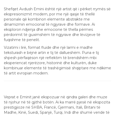
Stili dhe Identiteti Artistik
Shefqet Avdush Emini është një artist që i përket rrymës së
ekspresionizmit modern, por me një qasje të thellë
personale që kombinon elemente abstrakte me
dinamizmin emocional të ngjyrave dhe formave. Ai
eksploron ndjenja dhe emocione të thella përmes
përdorimit të guximshëm të ngjyrave dhe lëvizjeve të
fuqishme të penelit.
Vizatimi i lirë, format fluide dhe një larmi e madhe
teksturash e bëjnë artin e tij të dallueshëm. Puna e tij
shpesh përfaqëson një reflektim të brendshëm mbi
eksperiencat njerëzore, historinë dhe kulturën, duke
kombinuar elemente të trashëgimisë shqiptare me ndikime
të artit evropian modern.
Një Artist me Njohje Ndërkombëtare
Veprat e Eminit janë ekspozuar në qindra galeri dhe muze
të njohur në të gjithë botën. Ai ka marrë pjesë në ekspozita
prestigjioze në SHBA, Francë, Gjermani, Itali, Britani të
Madhe, Kinë, Suedi, Spanjë, Turqi, Indi dhe shumë vende të