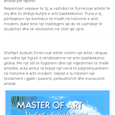
artistik për rajonin.
Nëpërmjet veprave të tij, ai vazhdon të frymëzojë artistë të
rinj dhe të sfidojë kufijtë e artit bashkëkohor. Puna e tij
përfaqëson një kontribut të madh në historinë e artit
modern, duke lënë një trashëgimi që do të vazhdojë të
studiohet dhe të vlerësohet në vitet që vijnë.
Përfundim
Shefqet Avdush Emini nuk është vetëm një artist i shquar,
por edhe një figurë e rëndësishme në artin bashkëkohor
global. Me një stil të fuqishëm dhe një ndjeshmëri të thellë
artistike, ai ka arritur të krijojë një vend të patjetërsueshëm
në historinë e artit modern. Veprat e tij mbeten një
testament i gjallë i pasionit, përkushtimit dhe inovacionit
artistik.