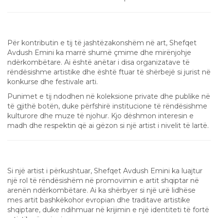
Çmime dhe Mirënjohje
Për kontributin e tij të jashtëzakonshëm në art, Shefqet
Avdush Emini ka marrë shumë çmime dhe mirënjohje
ndërkombëtare. Ai është anëtar i disa organizatave të
rëndësishme artistike dhe është ftuar të shërbejë si jurist në
konkurse dhe festivale arti.
Punimet e tij ndodhen në koleksione private dhe publike në
të gjithë botën, duke përfshirë institucione të rëndësishme
kulturore dhe muze të njohur. Kjo dëshmon interesin e
madh dhe respektin që ai gëzon si një artist i nivelit të lartë.
Trashëgimia dhe Ndikimi në Botën e Artit
Si një artist i përkushtuar, Shefqet Avdush Emini ka luajtur
një rol të rëndësishëm në promovimin e artit shqiptar në
arenën ndërkombëtare. Ai ka shërbyer si një urë lidhëse
mes artit bashkëkohor evropian dhe traditave artistike
shqiptare, duke ndihmuar në krijimin e një identiteti të fortë