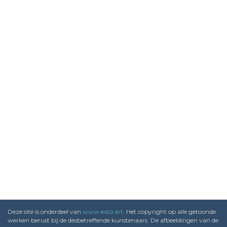
Deze site is onderdeel van
www.exto.art
. Het copyright op alle getoonde
werken berust bij de desbetreffende kunstenaars. De afbeeldingen van de