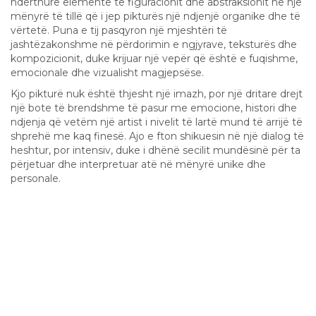
ndërthurë elemente të figuracionit dhe abstraksionit në një
mënyrë të tillë që i jep pikturës një ndjenjë organike dhe të
vërtetë. Puna e tij pasqyron një mjeshtëri të
jashtëzakonshme në përdorimin e ngjyrave, teksturës dhe
kompozicionit, duke krijuar një vepër që është e fuqishme,
emocionale dhe vizualisht magjepsëse.
Kjo pikturë nuk është thjesht një imazh, por një dritare drejt
një bote të brendshme të pasur me emocione, histori dhe
ndjenja që vetëm një artist i nivelit të lartë mund të arrijë të
shprehë me kaq finesë. Ajo e fton shikuesin në një dialog të
heshtur, por intensiv, duke i dhënë secilit mundësinë për ta
përjetuar dhe interpretuar atë në mënyrë unike dhe
personale.