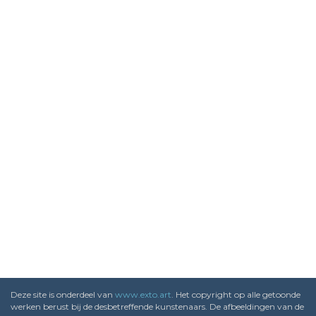
Deze site is onderdeel van
www.exto.art
. Het copyright op alle getoonde
werken berust bij de desbetreffende kunstenaars. De afbeeldingen van de