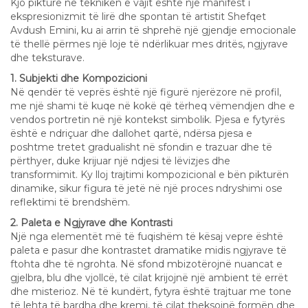
Kjo pikturë në teknikën e vajit është një manifest i
ekspresionizmit të lirë dhe spontan të artistit Shefqet
Avdush Emini, ku ai arrin të shprehë një gjendje emocionale
të thellë përmes një loje të ndërlikuar mes dritës, ngjyrave
dhe teksturave.
1. Subjekti dhe Kompozicioni
Në qendër të veprës është një figurë njerëzore në profil,
me një shami të kuqe në kokë që tërheq vëmendjen dhe e
vendos portretin në një kontekst simbolik. Pjesa e fytyrës
është e ndriçuar dhe dallohet qartë, ndërsa pjesa e
poshtme tretet gradualisht në sfondin e trazuar dhe të
përthyer, duke krijuar një ndjesi të lëvizjes dhe
transformimit. Ky lloj trajtimi kompozicional e bën pikturën
dinamike, sikur figura të jetë në një proces ndryshimi ose
reflektimi të brendshëm.
2. Paleta e Ngjyrave dhe Kontrasti
Një nga elementët më të fuqishëm të kësaj vepre është
paleta e pasur dhe kontrastet dramatike midis ngjyrave të
ftohta dhe të ngrohta. Në sfond mbizotërojnë nuancat e
gjelbra, blu dhe vjollcë, të cilat krijojnë një ambient të errët
dhe misterioz. Në të kundërt, fytyra është trajtuar me tone
të lehta të bardha dhe kremi, të cilat theksojnë formën dhe