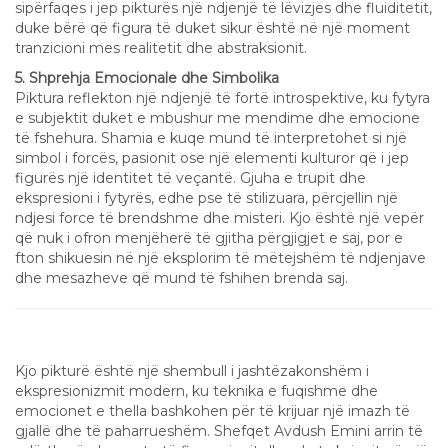
sipërfaqes i jep pikturës një ndjenjë të lëvizjes dhe fluiditetit,
duke bërë që figura të duket sikur është në një moment
tranzicioni mes realitetit dhe abstraksionit.
5. Shprehja Emocionale dhe Simbolika
Piktura reflekton një ndjenjë të fortë introspektive, ku fytyra
e subjektit duket e mbushur me mendime dhe emocione
të fshehura. Shamia e kuqe mund të interpretohet si një
simbol i forcës, pasionit ose një elementi kulturor që i jep
figurës një identitet të veçantë. Gjuha e trupit dhe
ekspresioni i fytyrës, edhe pse të stilizuara, përcjellin një
ndjesi force të brendshme dhe misteri. Kjo është një vepër
që nuk i ofron menjëherë të gjitha përgjigjet e saj, por e
fton shikuesin në një eksplorim të mëtejshëm të ndjenjave
dhe mesazheve që mund të fshihen brenda saj.
Përfundim
Kjo pikturë është një shembull i jashtëzakonshëm i
ekspresionizmit modern, ku teknika e fuqishme dhe
emocionet e thella bashkohen për të krijuar një imazh të
gjallë dhe të paharrueshëm. Shefqet Avdush Emini arrin të