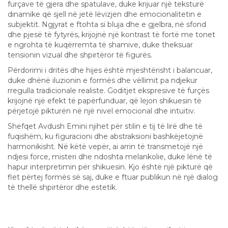
furçave të gjera dhe spatulave, duke krijuar një teksturë
dinamike që sjell në jetë lëvizjen dhe emocionalitetin e
subjektit. Ngjyrat e ftohta si bluja dhe e gjelbra, në sfond
dhe pjesë të fytyrës, krijojnë një kontrast të fortë me tonet
e ngrohta të kuqërremta të shamive, duke theksuar
tensionin vizual dhe shpirtëror të figurës.
Përdorimi i dritës dhe hijes është mjeshtërisht i balancuar,
duke dhënë iluzionin e formës dhe vëllimit pa ndjekur
rregulla tradicionale realiste. Goditjet ekspresive të furçës
krijojnë një efekt të papërfunduar, që lejon shikuesin të
përjetojë pikturën në një nivel emocional dhe intuitiv.
Shefqet Avdush Emini njihet për stilin e tij të lirë dhe të
fuqishëm, ku figuracioni dhe abstraksioni bashkëjetojnë
harmonikisht. Në këtë vepër, ai arrin të transmetojë një
ndjesi force, misteri dhe ndoshta melankolie, duke lënë të
hapur interpretimin për shikuesin. Kjo është një pikturë që
flet përtej formës së saj, duke e ftuar publikun në një dialog
të thellë shpirtëror dhe estetik.
Analizë profesionale e pikturës së Shefqet
Avdush Eminit