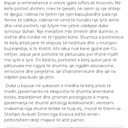
krijuar si reminishencë e viteve gjatë luftës së Kosovës. Në
këtë portret shohim, mes të tjerash, në njërin sy një shtëpi
të djegur, ndërsa në tjetrin një njeri kapuçbardhë para një
femre të vdekur, ndërsa në vend të hundës një tytë arme
dhe vetë portreti, një fytyrë me çehre vdekjeje duke
tymosur duhan. Një metaforë mbi tmerrin dhe durimin, e
trishtë dhe ironike në të njëjtën kohë. Shumica e portreteve
të këtij artisti janë të stepura, të heshtura dhe u mungon
buzëqeshja, si te Krishti. Ato sikur nuk kanë gjuhë për t’u
rrëfyer, sepse janë portrete të pikturuara, por thonë mjaft
me sytë e tyre. Po kështu, portretet e këtij autori janë të
pikturuara me ngjyra të shumta, që ngjallin asociacione,
emocione dhe përjetime, që s'harrohen kurrë dhe që na
ndjekin pas kudo që jemi.
Duke u bazuar në sukseset e mëdha të këtij artisti të
madh, pjesëmarrës në ekspozita të shumta anembanë
botës, shpërblimet dhe çmimet prestigjioze e marra,
pjesëmarrja në shumë antologji koleksionesh, vlerësimi
maksimal nga shumë kritikë të huaj etj., mund të themi se
Shefqet Avdush Emini nga Kosova është emër i
përbotshëm drejt majave të artit pamor.