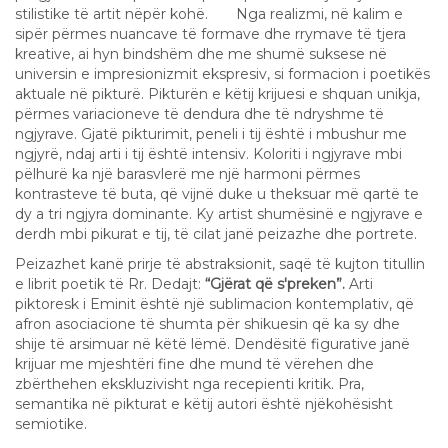
stilistike të artit nëpër kohë. Nga realizmi, në kalim e
sipër përmes nuancave të formave dhe rrymave të tjera
kreative, ai hyn bindshëm dhe me shumë suksese në
universin e impresionizmit ekspresiv, si formacion i poetikës
aktuale në pikturë. Pikturën e këtij krijuesi e shquan unikja,
përmes variacioneve të dendura dhe të ndryshme të
ngjyrave. Gjatë pikturimit, peneli i tij është i mbushur me
ngjyrë, ndaj arti i tij është intensiv. Koloriti i ngjyrave mbi
pëlhurë ka një barasvlerë me një harmoni përmes
kontrasteve të buta, që vijnë duke u theksuar më qartë te
dy a tri ngjyra dominante. Ky artist shumësinë e ngjyrave e
derdh mbi pikurat e tij, të cilat janë peizazhe dhe portrete.
Peizazhet kanë prirje të abstraksionit, saqë të kujton titullin
e librit poetik të Rr. Dedajt:
“Gjërat që s'preken”.
Arti
piktoresk i Eminit është një sublimacion kontemplativ, që
afron asociacione të shumta për shikuesin që ka sy dhe
shije të arsimuar në këtë lëmë. Dendësitë figurative janë
krijuar me mjeshtëri fine dhe mund të vërehen dhe
zbërthehen ekskluzivisht nga recepienti kritik. Pra,
semantika në pikturat e këtij autori është njëkohësisht
semiotike.