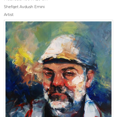
Shefqet Avdush Emini
Artist