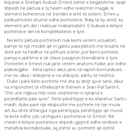
krijuese e Shefqet Avdush Eminit është e begatshme, saqë
shpesh në piktura e tij hasim edhe realizmin magjik, si
element koherence në trendet e artit të sotëm. Emini u
përkushtohet shumë edhe portreteve. Ndaj te ky artist, ky
element arti del i realizuar maksimalisht. E bukura e këtyre
portreteve del në kompleksitetin e tyre.
Në këto piktura portretesh nuk kemi vetëm vizualitet,
pamje të një modeli që rri gatitu para piktorit me brushë në
dorë për ta hedhur në pëlhurë a letër, por kemi portrete,
pamja e jashtme e së cilave pasqyron brendësinë e tyre.
Portretet e Eminit nuk janë vetëm anatomi fizike, por edhe
psikologjike. Këta njerëz sikur janë në raport komunikues
me ne, sikur i shikojmë e na shikojnë, ashtu të heshtur.
Duke i parë këto portrete me ata sy drejt syve tanë, sikur
na imponohet të ritheksojmë thënien e Jean-Pal Sartri-t:
“Por unë ndjeva mbi vete vështrimin e njëqind e
pesëdhjetë palë syve”. Këtë përshtypje e ka shprehur Sartri i
madh, duke parë një ekspozitë me portrete në një muze
art, ku ishte shtangur nga përshtypja, përshtypje që mund
ta ketë edhe çdo vëzhgues i portreteve të Eminit. Në
mesin e këtyre portreteve shpesh gjejmë edhe simbole e
metafora kontekstuale, siç̧ është ai i portretit që është