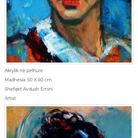
Akrylik ne pelhure
Madhesia: 50 X 60 cm
Shefqet Avdush Emini
Artist