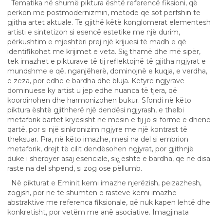
Tematika në shumë piktura është referencë fiksioni, që
përkon me postmodernizmin, metodë që sot përfshin të
gjitha artet aktuale. Të gjithë këtë konglomerat elementesh
artisti e sintetizon si esencë estetike me një durim,
përkushtim e mjeshtëri prej një krijuesi të madh e që
identifikohet me krijimet e veta. Siç̧ thamë dhe më sipër,
tek imazhet e pikturave të tij reflektojnë të gjitha ngjyrat e
mundshme e që, nganjëherë, dominojnë e kuqja, e verdha,
e zeza, por edhe e bardha dhe bluja. Këtyre ngjyrave
dominuese ky artist u jep edhe nuanca të tjera, që
koordinohen dhe harmonizohen bukur. Sfondi në këto
piktura është gjithherë një dendësi ngjyrash, e thelbi
metaforik bartet kryesisht në mesin e tij jo si formë e dhënë
qartë, por si një sinkronizim ngjyre me një kontrast të
theksuar. Pra, në këto imazhe, mesi na del si embrion
metaforik, drejt të cilit dendësohen ngjyrat, por gjithnjë
duke i shërbyer asaj esenciale, siç̧ është e bardha, që në disa
raste na del shpend, si zog ose pëllumb.
Në pikturat e Eminit kemi imazhe njerëzish, peizazhesh,
zogjsh, por në të shumtën e rasteve kemi imazhe
abstraktive me referenca fiksionale, që nuk kapen lehtë dhe
konkretisht, por vetëm me anë asociative. Imagjinata