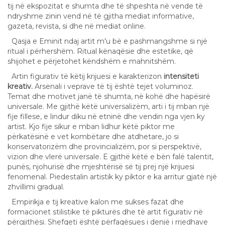
tij në ekspozitat e shumta dhe të shpeshta në vende të
ndryshme zinin vend në të gjitha mediat informative,
gazeta, revista, si dhe në mediat online.
Qasja e Eminit ndaj artit m'u bë e pashmangshme si një
ritual i përhershëm. Ritual kënaqësie dhe estetike, që
shijohet e përjetohet këndshëm e mahnitshëm.
Artin figurativ të këtij krijuesi e karakterizon
intensiteti
kreativ.
Arsenali i veprave të tij është tejet voluminoz.
Temat dhe motivet janë të shumta, në kohë dhe hapësirë
universale. Me gjithë këtë universalizëm, arti i tij mban një
fije fillese, e lindur diku në etninë dhe vendin nga vjen ky
artist. Kjo fije sikur e mban lidhur këtë piktor me
përkatësinë e vet kombëtare dhe atdhetare, jo si
konservatorizëm dhe provincializëm, por si perspektivë,
vizion dhe vlerë universale. E gjithë këtë e bën falë talentit,
punës, njohurisë dhe mjeshtërisë së tij prej një krijuesi
fenomenal. Piedestalin artistik ky piktor e ka arritur gjatë një
zhvillimi gradual.
Empirikja e tij kreative kalon me sukses fazat dhe
formacionet stilistike të pikturës dhe të artit figurativ në
përgjithësi. Shefqeti është përfaqësues i denjë i rrjedhave