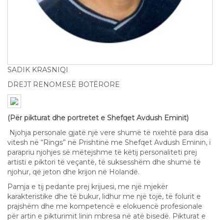
SADIK KRASNIQI
DREJT RENOMESË BOTËRORE
(Për pikturat dhe portretet e Shefqet Avdush Eminit)
Njohja personale gjatë një vere shumë të nxehtë para disa
vitesh në “Rings” në Prishtinë me Shefqet Avdush Eminin, i
parapriu njohjes së mëtejshme të këtij personaliteti prej
artisti e piktori të veçantë, të suksesshëm dhe shumë të
njohur, që jeton dhe krijon në Holandë.
Pamja e tij pedante prej krijuesi, me një mjekër
karakteristike dhe të bukur, lidhur me një tojë, të folurit e
prajshëm dhe me kompetencë e elokuencë profesionale
për artin e pikturimit linin mbresa në atë bisedë. Pikturat e