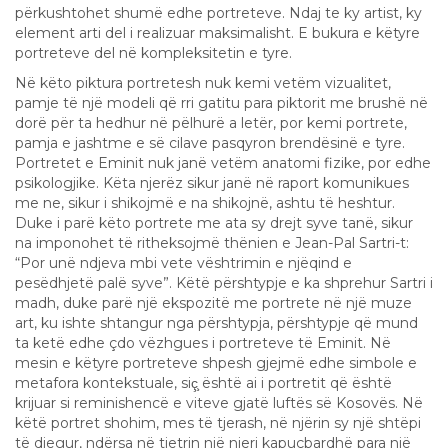
përkushtohet shumë edhe portreteve. Ndaj te ky artist, ky
element arti del i realizuar maksimalisht. E bukura e këtyre
portreteve del në kompleksitetin e tyre.
Në këto piktura portretesh nuk kemi vetëm vizualitet,
pamje të një modeli që rri gatitu para piktorit me brushë në
dorë për ta hedhur në pëlhurë a letër, por kemi portrete,
pamja e jashtme e së cilave pasqyron brendësinë e tyre.
Portretet e Eminit nuk janë vetëm anatomi fizike, por edhe
psikologjike. Këta njerëz sikur janë në raport komunikues
me ne, sikur i shikojmë e na shikojnë, ashtu të heshtur.
Duke i parë këto portrete me ata sy drejt syve tanë, sikur
na imponohet të ritheksojmë thënien e Jean-Pal Sartri-t:
“Por unë ndjeva mbi vete vështrimin e njëqind e
pesëdhjetë palë syve”. Këtë përshtypje e ka shprehur Sartri i
madh, duke parë një ekspozitë me portrete në një muze
art, ku ishte shtangur nga përshtypja, përshtypje që mund
ta ketë edhe çdo vëzhgues i portreteve të Eminit. Në
mesin e këtyre portreteve shpesh gjejmë edhe simbole e
metafora kontekstuale, siç̧ është ai i portretit që është
krijuar si reminishencë e viteve gjatë luftës së Kosovës. Në
këtë portret shohim, mes të tjerash, në njërin sy një shtëpi
të djegur, ndërsa në tjetrin një njeri kapuçbardhë para një