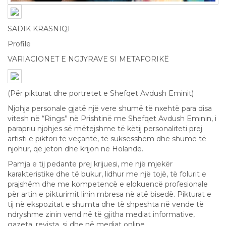
SADIK KRASNIQI
Profile
VARIACIONET E NGJYRAVE SI METAFORIKË
(Për pikturat dhe portretet e Shefqet Avdush Eminit)
Njohja personale gjatë një vere shumë të nxehtë para disa
vitesh në “Rings” në Prishtinë me Shefqet Avdush Eminin, i
parapriu njohjes së mëtejshme të këtij personaliteti prej
artisti e piktori të veçantë, të suksesshëm dhe shumë të
njohur, që jeton dhe krijon në Holandë.
Pamja e tij pedante prej krijuesi, me një mjekër
karakteristike dhe të bukur, lidhur me një tojë, të folurit e
prajshëm dhe me kompetencë e elokuencë profesionale
për artin e pikturimit linin mbresa në atë bisedë. Pikturat e
tij në ekspozitat e shumta dhe të shpeshta në vende të
ndryshme zinin vend në të gjitha mediat informative,
gazeta, revista, si dhe në mediat online.