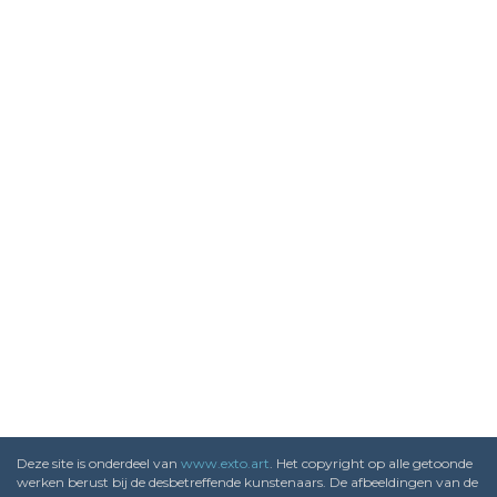
Deze site is onderdeel van
www.exto.art
. Het copyright op alle getoonde
werken berust bij de desbetreffende kunstenaars. De afbeeldingen van de