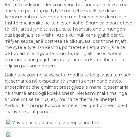
femre të vdekur, ndërsa në vend të hundës një tytë arme
dhe vetë portreti, një fytyrë me çehre vdekjeje duke
tymosur duhan. Një metaforë mbi tmerrin dhe durimin, e
trishtë dhe ironike në të njëjtën kohë. Shumica e portreteve
të këtij artisti janë të stepura, të heshtura dhe u mungon
buzëqeshja, si te Krishti. Ato sikur nuk kanë gjuhë për t’u
rrëfyer, sepse janë portrete të pikturuara, por thonë mjaft
me sytë e tyre. Po kështu, portretet e këtij autori janë të
pikturuara me ngjyra të shumta, që ngjallin asociacione,
emocione dhe përjetime, që s'harrohen kurrë dhe që na
ndjekin pas kudo që jemi.
Duke u bazuar në sukseset e mëdha të këtij artisti të madh,
pjesëmarrës në ekspozita të shumta anembanë botës,
shpërblimet dhe çmimet prestigjioze e marra, pjesëmarrja
në shumë antologji koleksionesh, vlerësimi maksimal nga
shumë kritikë të huaj etj., mund të themi se Shefqet
Avdush Emini nga Kosova është emër i përbotshëm drejt
majave të artit pamor.