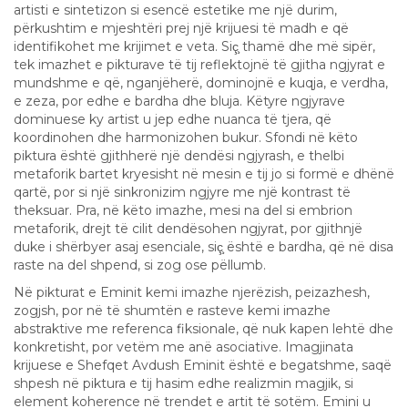
artisti e sintetizon si esencë estetike me një durim,
përkushtim e mjeshtëri prej një krijuesi të madh e që
identifikohet me krijimet e veta. Siç̧ thamë dhe më sipër,
tek imazhet e pikturave të tij reflektojnë të gjitha ngjyrat e
mundshme e që, nganjëherë, dominojnë e kuqja, e verdha,
e zeza, por edhe e bardha dhe bluja. Këtyre ngjyrave
dominuese ky artist u jep edhe nuanca të tjera, që
koordinohen dhe harmonizohen bukur. Sfondi në këto
piktura është gjithherë një dendësi ngjyrash, e thelbi
metaforik bartet kryesisht në mesin e tij jo si formë e dhënë
qartë, por si një sinkronizim ngjyre me një kontrast të
theksuar. Pra, në këto imazhe, mesi na del si embrion
metaforik, drejt të cilit dendësohen ngjyrat, por gjithnjë
duke i shërbyer asaj esenciale, siç̧ është e bardha, që në disa
raste na del shpend, si zog ose pëllumb.
Në pikturat e Eminit kemi imazhe njerëzish, peizazhesh,
zogjsh, por në të shumtën e rasteve kemi imazhe
abstraktive me referenca fiksionale, që nuk kapen lehtë dhe
konkretisht, por vetëm me anë asociative. Imagjinata
krijuese e Shefqet Avdush Eminit është e begatshme, saqë
shpesh në piktura e tij hasim edhe realizmin magjik, si
element koherence në trendet e artit të sotëm. Emini u