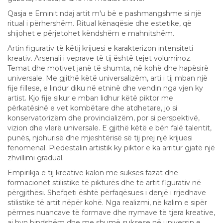
Qasja e Eminit ndaj artit m'u bë e pashmangshme si një
ritual i përhershëm. Ritual kënaqësie dhe estetike, që
shijohet e përjetohet këndshëm e mahnitshëm.
Artin figurativ të këtij krijuesi e karakterizon intensiteti
kreativ. Arsenali i veprave të tij është tejet voluminoz.
Temat dhe motivet janë të shumta, në kohë dhe hapësirë
universale. Me gjithë këtë universalizëm, arti i tij mban një
fije fillese, e lindur diku në etninë dhe vendin nga vjen ky
artist. Kjo fije sikur e mban lidhur këtë piktor me
përkatësinë e vet kombëtare dhe atdhetare, jo si
konservatorizëm dhe provincializëm, por si perspektivë,
vizion dhe vlerë universale. E gjithë këtë e bën falë talentit,
punës, njohurisë dhe mjeshtërisë së tij prej një krijuesi
fenomenal. Piedestalin artistik ky piktor e ka arritur gjatë një
zhvillimi gradual.
Empirikja e tij kreative kalon me sukses fazat dhe
formacionet stilistike të pikturës dhe të artit figurativ në
përgjithësi. Shefqeti është përfaqësues i denjë i rrjedhave
stilistike të artit nëpër kohë. Nga realizmi, në kalim e sipër
përmes nuancave të formave dhe rrymave të tjera kreative,
ai hyn bindshëm dhe me shumë suksese në universin e