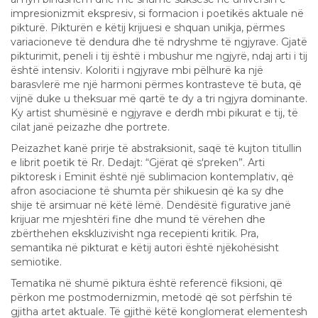
impresionizmit ekspresiv, si formacion i poetikës aktuale në
pikturë. Pikturën e këtij krijuesi e shquan unikja, përmes
variacioneve të dendura dhe të ndryshme të ngjyrave. Gjatë
pikturimit, peneli i tij është i mbushur me ngjyrë, ndaj arti i tij
është intensiv. Koloriti i ngjyrave mbi pëlhurë ka një
barasvlerë me një harmoni përmes kontrasteve të buta, që
vijnë duke u theksuar më qartë te dy a tri ngjyra dominante.
Ky artist shumësinë e ngjyrave e derdh mbi pikurat e tij, të
cilat janë peizazhe dhe portrete.
Peizazhet kanë prirje të abstraksionit, saqë të kujton titullin
e librit poetik të Rr. Dedajt: “Gjërat që s'preken”. Arti
piktoresk i Eminit është një sublimacion kontemplativ, që
afron asociacione të shumta për shikuesin që ka sy dhe
shije të arsimuar në këtë lëmë. Dendësitë figurative janë
krijuar me mjeshtëri fine dhe mund të vërehen dhe
zbërthehen ekskluzivisht nga recepienti kritik. Pra,
semantika në pikturat e këtij autori është njëkohësisht
semiotike.
Tematika në shumë piktura është referencë fiksioni, që
përkon me postmodernizmin, metodë që sot përfshin të
gjitha artet aktuale. Të gjithë këtë konglomerat elementesh