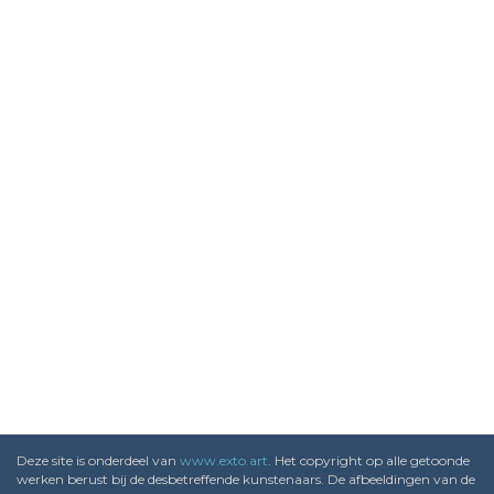
Deze site is onderdeel van
www.exto.art
. Het copyright op alle getoonde
werken berust bij de desbetreffende kunstenaars. De afbeeldingen van de