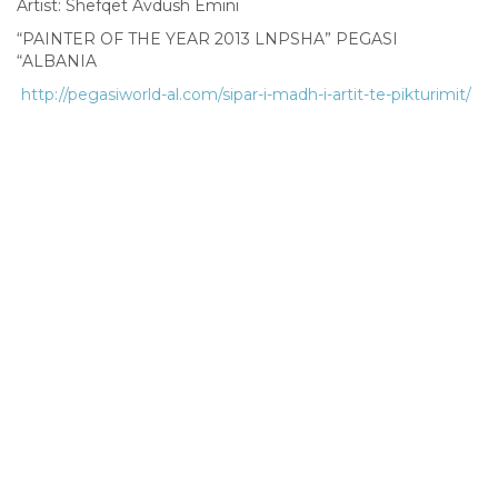
Artist: Shefqet Avdush Emini
“PAINTER OF THE YEAR 2013 LNPSHA” PEGASI
“ALBANIA
http://pegasiworld-al.com/sipar-i-madh-i-artit-te-pikturimit/