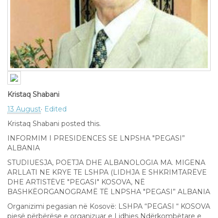
Kristaq Shabani
13 August
·
Edited
Kristaq Shabani posted this.
INFORMIM I PRESIDENCES SE LNPSHA "PEGASI”
ALBANIA
STUDIUESJA, POETJA DHE ALBANOLOGIA MA. MIGENA
ARLLATI NE KRYE TE LSHPA (LIDHJA E SHKRIMTARËVE
DHE ARTISTËVE "PEGASI" KOSOVA, NË
BASHKËORGANOGRAMË TË LNPSHA "PEGASI” ALBANIA
Organizimi pegasian në Kosovë: LSHPA “PEGASI “ KOSOVA
pjesë përbërëse e organizuar e Lidhjes Ndërkombëtare e