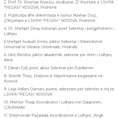
2. Prof. Dr. Resmije Kryeziu, studiuese, Z/ Kryetare e LSHPA
"PEGASI" KOSOVA, Prishtinë
3. Publicistja dhe shkrimtarja e njohur Naxhije Doçi,
Z/Kryetare e LSHPA “PEGASI” KOSOVA, Prishtinë
4. Dr. Shefqet Dinaj, historian, poet Sekretar i përgjithshëm i
Lidhjes
5.Shefqet Avdush Emini, piktor Sekretar i Shkëmbimit
Universal të Vlerave Universale, Holandë
6. Idriz Berisha, piktor akademik, sekretar për Artin i Lidhjes,
Klinë
7. Dibran Fylli, poet, aktor Sekretar për Publikimin
8. Sherife Thaçi, Drejtore e Veprimtarive pegasiane ne
Kosovë
9. Lirije Asllani Osmani, poete, sekretare për talentet e rinj të
LSHPA “PEGASI’ KOSOVA
10. Mentor Thaqi, Koordinator i Lidhjes me Diasporën,
GJERMANI
11. Shejmondë Paçarada, koordinatore e Lidhjes , Angli