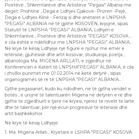
Poetëve , Shkrimtarëve dhe Artistëve "Pegasi" Albania me
deget: Prishtinë , Dega e Lidhjes Gjakovë- Prizren -Pejë,
Dega e Lidhjes Klinë - Ferizaj si dhe anëtaret e LNPSHA
"PEGASI" ALBANIA në të gjithë KOSOVËN, krijojnë, sipas
Statutit të LNPSHA “PEGASI” ALBANIA, Lidhjen e
Shkrimtarëve , Poetëve dhe Artistëve "PEGASI" KOSOVA ,
e cila është e ndërlidhur me LNPSHA "PEGASI” ALBANIA...
Në krye të kësaj Lidhjeje një figurë e njohur me emër e
letërsisë, gjuhësisë dhe artit kosovar, studiuesja, poetja ,
albanologia Ma. MIGENA ARLLATI, e zgjedhur në
Konferencën e Katërt të LNPSHA"PEGASI" ALBANIA, e cila
i zhvilloi punimet me 01.02.2014 në këtë detyrë , sipas
organogramës së re të LNPSHA "PEGASI" ALBANIA...
Gjithë pegasianët, kudo ku ndodhen, në të gjitha vendet e
botës , e urojnë të talentuarën Migena në detyrën e re dhe
gjithe te zgjedhurit e tjere ne kryesi, njerez te nivelit te larte
dhe te talentuar, për një ecuri progresive të letërsisë dhe
artit bashkëkohor.
Në krye të kesaj Lidhjeje:
1. Ma. Migena Arllati , Kryetare e LSHPA "PEGASI" KOSOVA