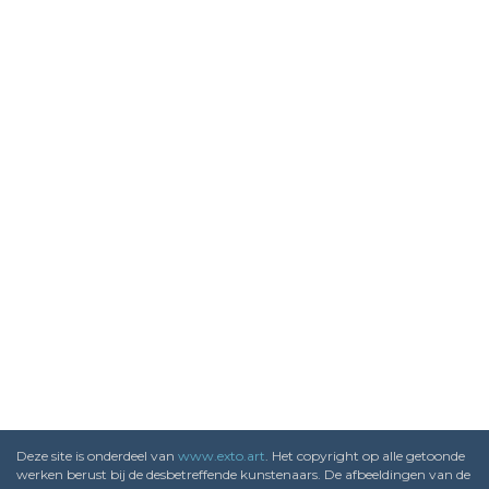
Deze site is onderdeel van
www.exto.art
. Het copyright op alle getoonde
werken berust bij de desbetreffende kunstenaars. De afbeeldingen van de