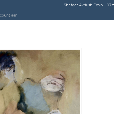
Shefqet Avdush Emini
07.z
ccount aan
.
07.zonder titel