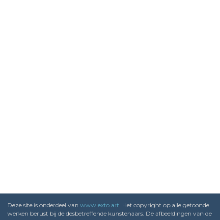
Deze site is onderdeel van
www.exto.art
. Het copyright op alle getoonde
werken berust bij de desbetreffende kunstenaars. De afbeeldingen van de