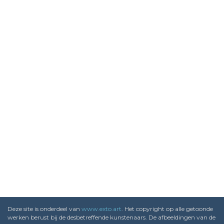
Deze site is onderdeel van
www.exto.art
. Het copyright op alle getoonde
werken berust bij de desbetreffende kunstenaars. De afbeeldingen van de