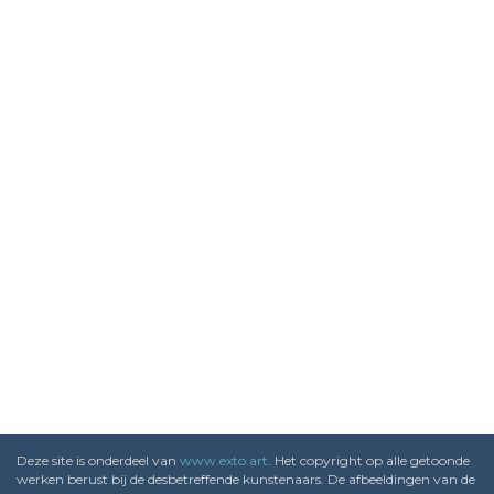
Deze site is onderdeel van
www.exto.art
. Het copyright op alle getoonde
werken berust bij de desbetreffende kunstenaars. De afbeeldingen van de