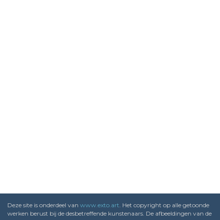
Deze site is onderdeel van
www.exto.art
. Het copyright op alle getoonde
werken berust bij de desbetreffende kunstenaars. De afbeeldingen van de